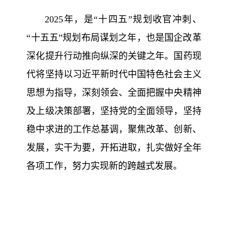
工
历
员
2025年，是“十四五”规划收官冲刺、
程
作
工
党
“十五五”规划布局谋划之年，也是国企改革
人
风
建
深化提升行动推向纵深的关键之年。国药现
采
才
工
代将坚持以习近平新时代中国特色社会主义
作
招
思想为指导，深刻领会、全面把握中央精神
群
及上级决策部署，坚持党的全面领导，坚持
聘
团
信
工
稳中求进的工作总基调，聚焦改革、创新、
作
发展，实干为要，开拓进取，扎实做好全年
息
各项工作，努力实现新的跨越式发展。
公
开
招
投
标