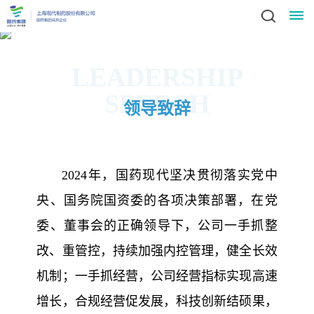
星
LEADERSHIP
空
SPEECH
领导致辞
(中
国)
2024年，国药现代坚决贯彻落实党中
领
新
导
央、国务院国资委的各项决策部署，在党
闻
致
委、董事会的正确领导下，公司一手抓整
辞
动
改、重管控，持续加强内控管理，健全长效
集
机制；一手抓经营，公司经营指标实现高速
态
团
业
增长，合规经营促发展，科技创新结硕果，
简