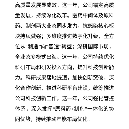
介
高质量发展显成效。这一年，公司锚定高质
务
发
量发展，持续深化改革。医药中间体及原料
中
展
药、制剂两大业态同步发力，抗感染核心板
战
心
块持续做强；多维度推进数字化升级，全方
略
产
责
位从“制造”向“智造”转型；深耕国际市场，
公
品
司
任
全业态多模式出海。这一年，公司持续优化
中
架
心
科研布局和研发投入方向，提升科技创新能
与
构
科
力。科研成果落地提速，加快创新突破，深
所
文
技
化合作创新，推进科研平台建设，统筹推进
获
中
化
公司科技创新工作。这一年，公司强化管控
荣
心
社
党
誉
体系，深入发挥“原料药+制剂”一体化的协
会
发
建
责
同优势，持续推动产能布局优化。
展
任