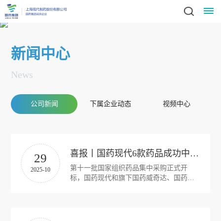
星
新闻中心
空
News
(中
公司新闻
下属企业动态
视频中心
国)
领
新
导
闻
致
喜报丨国药现代6款药品成功中选第十一批国家药品集采
29
辞
第十一批国家组织药品集中采购正式开
2025-10
动
标，国药现代和旗下国药威奇达、国药致
集
君、国药容生、国药金石4家子公司共6款
态
团
药品成功中选。
业
简