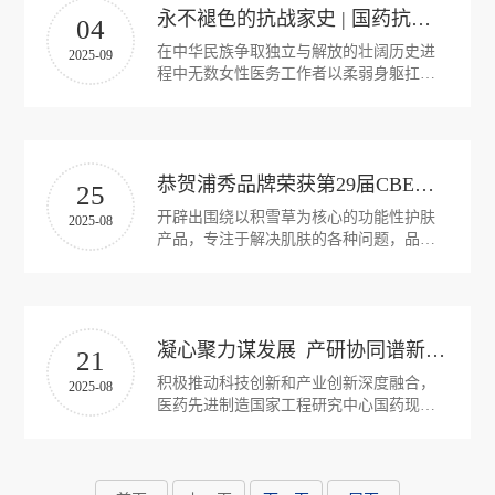
资
永不褪色的抗战家史 | 国药抗战老兵罗生：“我人生中最光荣的事就是加入了中国共产党”
信
04
在中华民族争取独立与解放的壮阔历史进
息
2025-09
者
程中无数女性医务工作者以柔弱身躯扛起
相
救死扶伤的重任今年96岁的罗生是从南海
关
乡村走出的女战士用十年军旅生涯书写了
关
一段跨越抗日战争、解放战争和抗美援朝
声
时期的巾帼司药动人故事巾帼司药——罗
系
恭贺浦秀品牌荣获第29届CBE美妆好品牌称号
生1928年11月。
明
25
药
开辟出围绕以积雪草为核心的功能性护肤
相
2025-08
产品，专注于解决肌肤的各种问题，品牌
物
关
创立的初衷是打造女性健康系列产品，可
以有效的舒缓肌肤。
公
警
告
凝心聚力谋发展 产研协同谱新篇——医药先进制造国家工程研究中心国药现代分中心在沪揭牌
戒
21
积极推动科技创新和产业创新深度融合，
帮
2025-08
医药先进制造国家工程研究中心国药现代
分中心（以下简称分中心）揭牌仪式暨第
助
一届技术委员会会议在国药现代举行。
与