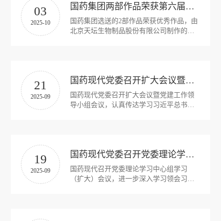
介
国药集团两部作品荣获第六届中央企业社会主义核心价值观主题微电影(微视频)优秀作品
03
务
发
国药集团选送的2部作品荣获优秀作品，由
2025-10
北京天坛生物制品股份有限公司制作的
中
展
《最美的守护》荣获中央企业社会主义核
战
心价值观主题微电影（微视频）“爱党报
心
国”类优秀作品；由国药集团汕头金石制药
略
产
有限公司制作的《党员先锋》荣获中央企
责
公
国药现代党委召开扩大会议暨党建工作领导小组会议丨锲而不舍落实中央八项规定精神 推进作风建设常态化长效化
业基层理论宣讲微视频优秀作品。
品
21
司
任
国药现代党委召开扩大会议暨党建工作领
中
2025-09
导小组会议，认真传达学习习近平总书记
架
心
关于深入贯彻中央八项规定精神学习教育
与
构
的重要指示精神。
科
所
文
技
获
国药现代党委召开党委理论学习中心组学习（扩大）会议
中
19
化
荣
国药现代召开党委理论学习中心组学习
心
2025-09
社
党
（扩大）会议，进一步深入学习领会习近
誉
会
平总书记关于深入贯彻中央八项规定精神
发
学习教育的重要讲话和重要指示精神。
建
责
展
任