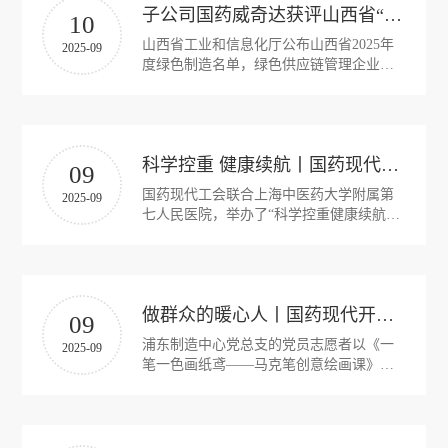
工
历
子公司国药威奇达获评山西省“绿色供应链管理企业”
10
员
程
山西省工业和信息化厅公布山西省2025年
2025-09
作
工
度绿色制造名单，绿色供应链管理企业绿
党
人
风
色供应链管理企业是指将绿色低碳发展理
建
念贯穿于企业产品设计、原材料采购、生
采
才
产等全过程。
工
作
科学控重 健康续航丨国药现代举办职工营养健康与体重管理专题讲座和中医养生体验活动
09
招
群
国药现代工会联合上海中医药大学附属第
2025-09
七人民医院，举办了“科学控重健康续航”
聘
团
职工营养健康与体重管理专题讲座和中医
信
工
养生体验活动。
作
息
做群众的暖心人丨国药现代开展党建共建公益活动
09
公
浦东制造中心党总支的党员志愿者以《一
2025-09
笔一色画纸鸢——马克笔创意绘画课》为
开
主题，耐心指导孩子们用五彩的马克笔描
绘心中的世界。
招
投
标