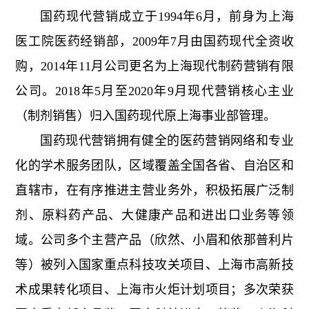
介
国药现代营销成立于1994年6月，前身为上海
务
发
医工院医药经销部，2009年7月由国药现代全资收
中
展
购，2014年11月公司更名为上海现代制药营销有限
战
心
公司。2018年5月至2020年9月现代营销核心主业
略
产
责
公
（制剂销售）归入国药现代原上海事业部管理。
品
司
任
中
国药现代营销拥有健全的医药营销网络和专业
架
心
与
化的学术服务团队，区域覆盖全国各省、自治区和
构
科
直辖市，在有序推进主营业务外，积极拓展广泛制
所
文
技
剂、原料药产品、大健康产品和进出口业务等领
获
中
化
荣
域。公司多个主营产品（欣然、小眉和依那普利片
心
社
党
誉
会
等）被列入国家重点科技攻关项目、上海市高新技
发
建
责
术成果转化项目、上海市火炬计划项目；多次荣获
展
任