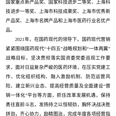
工
国家重点新产品奖、国家科技进步二等奖、上海科
历
员
技进步一等奖、上海市科技成果奖、上海市优秀新
程
作
工
党
产品奖、上海市名牌产品和上海市医药行业名优产
人
风
建
采
品。
才
工
2021年，在国药现代的领导下，国药现代营销
作
招
紧紧围绕国药现代“十四五”战略规划和“一体两翼”
群
聘
团
战略目标，坚决贯彻落实国资委党委巡视工作要
信
工
求，面对日益复杂严峻的医药环境，在压实党建工
作
息
作、优化组织结构、融入激励机制、防范运营风
险、建立新兴业态、提高经营质量及全面建设“营
公
销一体化”平台等方面，抓住改革发展机遇，保持
开
勇往直前斗志，发扬持之以恒韧劲，胸怀决战决胜
招
投
标
拼劲，齐心协力，励精图治，完成年度各项经营指