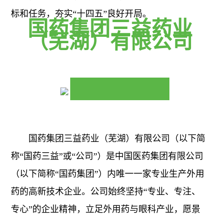
资
信
标和任务，夯实“十四五”良好开局。
国药集团三益药业
息
者
（芜湖）有限公司
相
关
关
声
系
明
药
相
物
关
公
警
国药集团三益药业（芜湖）有限公司（以下简
告
称“国药三益”或“公司”）是中国医药集团有限公司
戒
帮
（以下简称“国药集团”）内唯一一家专业生产外用
药的高新技术企业。公司始终坚持“专业、专注、
助
专心”的企业精神，立足外用药与眼科产业，愿景
与