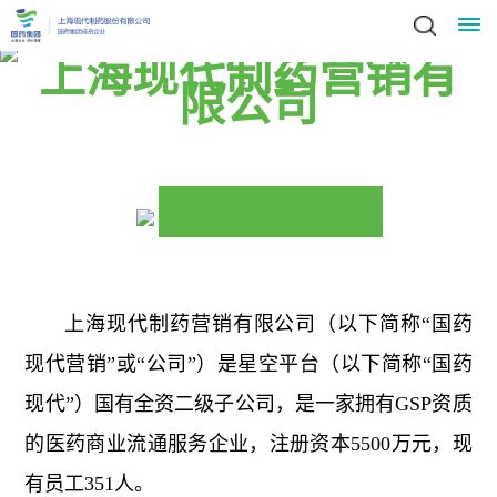
上海现代制药营销有
限公司
星
空
(中
国)
领
新
导
上海现代制药营销有限公司（以下简称“国药
闻
致
现代营销”或“公司”）是星空平台（以下简称“国药
辞
动
现代”）国有全资二级子公司，是一家拥有GSP资质
集
态
的医药商业流通服务企业，注册资本5500万元，现
团
业
简
有员工351人。