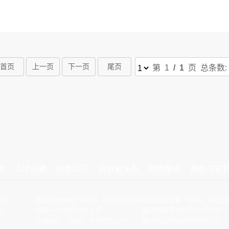
首页
上一页
下一页
尾页
第 1
/ 1
页 总条数: 
地
人才招聘
信息公开
投资者关系
药物警戒
帮助与支
公司
国药集团致君（深圳）制药有限公司
国药集团致君（深圳）坪山制
司
国药一心制药有限公司
国药集团容生制药有限公司
青海制药（集团）有限责任公司
国药集团新疆制药有限公司