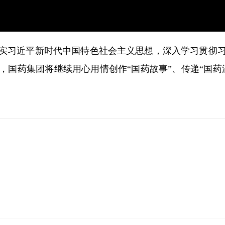
实习近平新时代中国特色社会主义思想，深入学习贯彻
，国药集团将继续用心用情创作“国药故事”、传递“国药
地
人才招聘
信息公开
投资者关系
药物警戒
帮助与支