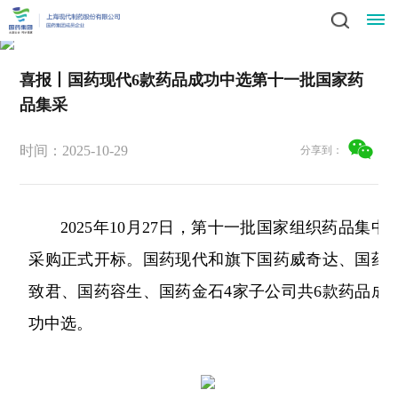
喜报丨国药现代6款药品成功中选第十一批国家药
星
品集采
领
空
新
导
时间：2025-10-29
分享到：
(中
闻
业
致
辞
产
国)
动
务
责
集
品
2025年10月27日，第十一批国家组织药品集中
社
态
中
任
党
团
中
采购正式开标。国药现代和旗下国药威奇达、国药
会
简
心
党
心
与
建
人
致君、国药容生、国药金石4家子公司共6款药品成
责
介
科
建
任
功中选。
发
文
工
才
信
技
工
员
展
中
作
招
化
作
招
息
投
工
战
心
群
标
风