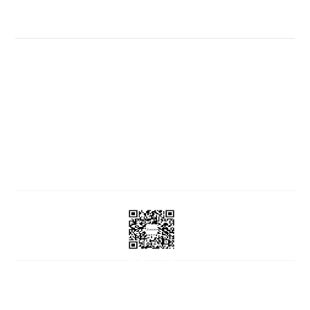
略
聘
公
资
药
团
信
采
公
工
息
开
者
物
帮
司
作
相
架
关
警
助
关
构
声
系
戒
与
所
明
获
相
支
荣
星空(中国)
新闻动态
业务中心
关
责任与文化
党建园地
人才招聘
持
誉
信息公开
投资者关系
药物警戒
公
发
告
展
历
程
党建公众号
COPYRIGHT © 2023 HK HDF ALL RIGHTS RESERVED星空平台
COPYRIGHT SHANGHAI SHYNDEC PHARMACEUTICAL