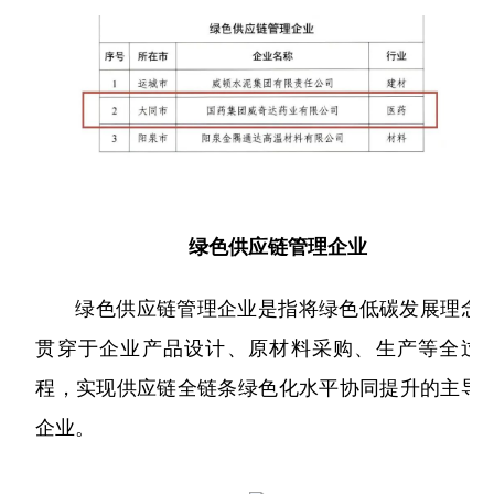
略
聘
公
资
药
团
信
采
公
工
息
开
者
物
帮
司
作
相
架
关
警
助
关
构
声
系
戒
与
所
明
获
相
支
荣
绿色供应链管理企业
关
持
誉
公
绿色供应链管理企业是指将绿色低碳发展理念
发
告
展
贯穿于企业产品设计、原材料采购、生产等全过
历
程，实现供应链全链条绿色化水平协同提升的主导
程
企业。