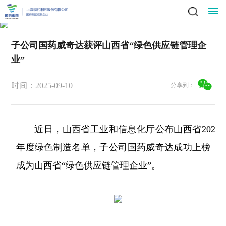
子公司国药威奇达获评山西省“绿色供应链管理企
星
业”
领
空
新
导
时间：2025-09-10
分享到：
(中
闻
业
致
辞
产
国)
动
务
责
集
品
近日，山西省工业和信息化厅公布山西省2025
社
态
中
任
党
团
中
年度绿色制造名单，子公司国药威奇达成功上榜，
会
简
心
党
心
与
建
人
成为山西省“绿色供应链管理企业”。
责
介
科
建
任
发
文
工
才
信
技
工
员
展
中
作
招
化
作
招
息
投
工
战
心
群
标
风