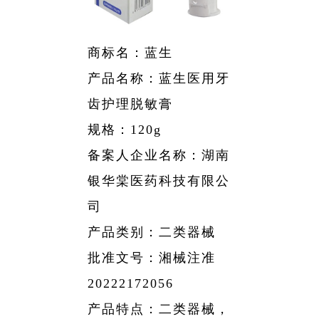
略
聘
公
资
药
团
信
采
公
工
息
开
者
物
帮
司
商标名：蓝生
作
相
架
关
产品名称：蓝生医用牙
警
助
关
构
声
齿护理脱敏膏
系
戒
与
所
明
规格：120g
获
相
支
备案人企业名称：湖南
荣
关
持
誉
银华棠医药科技有限公
公
发
司
告
展
产品类别：二类器械
历
批准文号：湘械注准
程
20222172056
产品特点：二类器械，