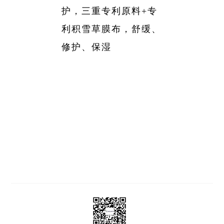
护，三重专利原料+专
利积雪草膜布，舒缓、
修护、保湿
星空(中国)
新闻动态
业务中心
责任与文化
党建园地
人才招聘
信息公开
投资者关系
药物警戒