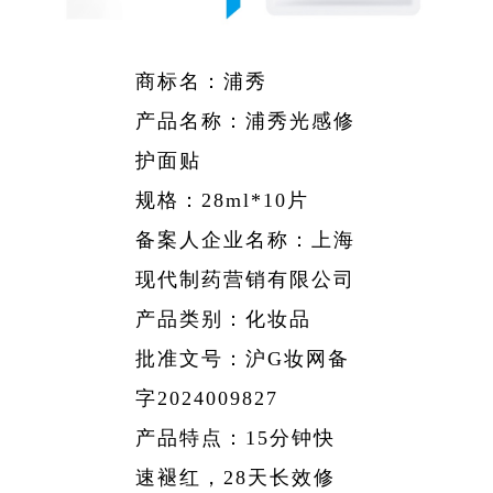
略
聘
公
资
药
团
信
采
公
工
息
开
者
物
帮
司
商标名：浦秀
作
相
架
关
产品名称：浦秀光感修
警
助
关
构
声
护面贴
系
戒
与
所
明
规格：28ml*10片
获
相
支
备案人企业名称：上海
荣
关
持
誉
现代制药营销有限公司
公
发
产品类别：化妆品
告
展
批准文号：沪G妆网备
历
字2024009827
程
产品特点：15分钟快
速褪红，28天长效修