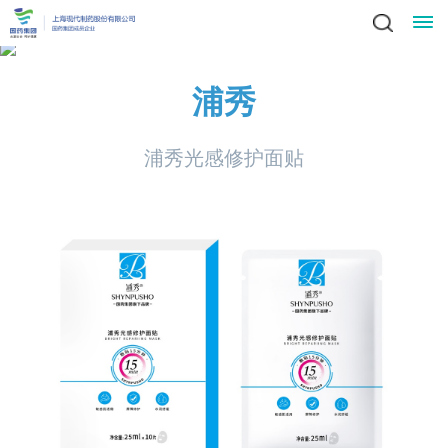
星
浦秀
领
空
新
浦秀光感修护面贴
导
(中
闻
业
致
辞
产
国)
动
务
责
集
品
社
态
中
任
党
团
中
会
简
心
党
心
与
建
人
责
介
科
建
任
发
文
工
才
信
技
工
员
展
中
作
招
化
作
招
息
投
工
战
心
群
标
风