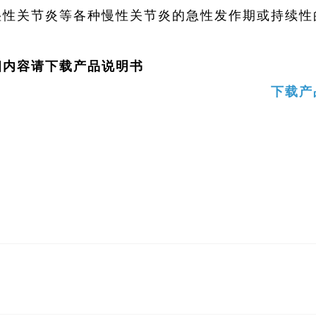
湿性关节炎等各种慢性关节炎的急性发作期或持续性
；
细内容请下载产品说明书
下载产
地
人才招聘
信息公开
投资者关系
药物警戒
帮助与支
公司
国药集团致君（深圳）制药有限公司
国药集团致君（深圳）坪山制
司
国药一心制药有限公司
国药集团容生制药有限公司
青海制药（集团）有限责任公司
国药集团新疆制药有限公司