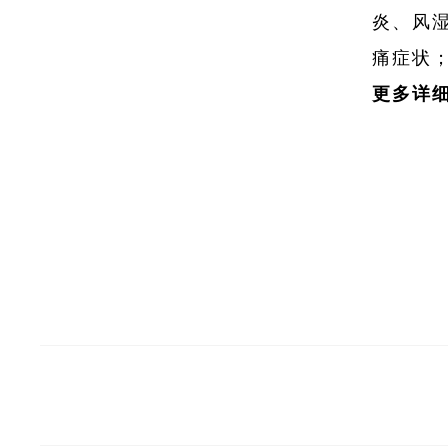
炎、风
痛症状
更多详
星空(中国)
新闻动态
业务中心
责任与文化
党建园
友情链接：
中国医药集团有限公司
国药集团威奇达药业有限
上海现代哈森（商丘）药业有限公司
上海天伟生物制药有限公
国药集团三益药业（芜湖）有限公司
国药集团工业有限公司