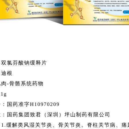
：双氯芬酸钠缓释片
：迪根
肉-骨骼系统药物
1g
：国药准字H10970209
业：国药集团致君（深圳）坪山制药有限公司
：1.缓解类风湿关节炎、骨关节炎。脊柱关节病、痛