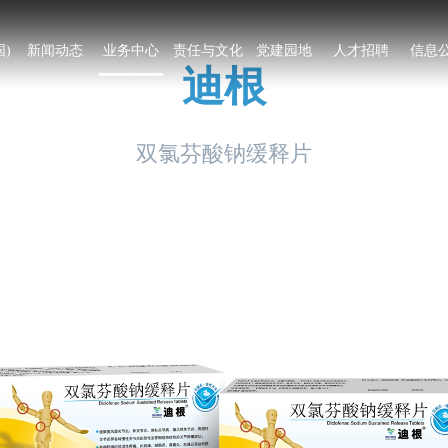
)
新闻动态
业务中心
责任与文化
党建园地
人才招聘
信息
迪根
双氯芬酸钠缓释片