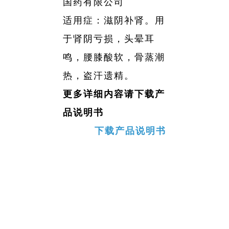
国药有限公司
略
聘
公
资
药
团
信
采
适用症：滋阴补肾。用
公
工
息
开
者
物
帮
司
于肾阴亏损，头晕耳
作
相
架
关
警
鸣，腰膝酸软，骨蒸潮
助
关
构
声
热，盗汗遗精。
系
戒
与
所
明
更多详细内容请下载产
获
相
支
品说明书
荣
关
持
誉
下载产品说明书
公
发
告
展
历
程
星空(中国)
新闻动态
业务中心