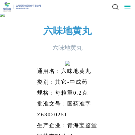
星
六味地黄丸
领
空
新
六味地黄丸
导
(中
闻
业
致
辞
产
国)
动
务
责
通用名：六味地黄丸
集
品
社
类别：其它-中成药
态
中
任
党
团
中
会
规格：每粒重0.2克
简
心
党
心
与
建
人
责
介
科
批准文号：国药准字
建
任
发
文
工
才
信
技
工
Z63020251
员
展
中
作
招
生产企业：青海宝鉴堂
化
作
招
息
投
工
战
心
群
标
风