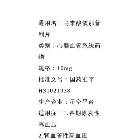
略
聘
公
资
药
团
信
采
公
工
息
开
者
物
帮
司
通用名：马来酸依那普
作
相
架
关
利片
警
助
关
构
声
类别：心脑血管系统药
系
戒
与
所
明
物
获
相
支
规格：10mg
荣
关
持
誉
批准文号：国药准字
公
发
H31021938
告
展
生产企业：星空平台
历
适用症：1.各期原发性
程
高血压
2.肾血管性高血压