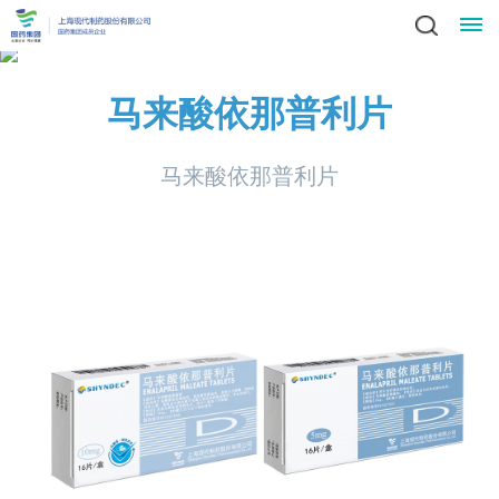
星
马来酸依那普利片
领
空
新
马来酸依那普利片
导
(中
闻
业
致
辞
产
国)
动
务
责
集
品
社
态
中
任
党
团
中
会
简
心
党
心
与
建
人
责
介
科
建
任
发
文
工
才
信
技
工
员
展
中
作
招
化
作
招
息
投
工
战
心
群
标
风